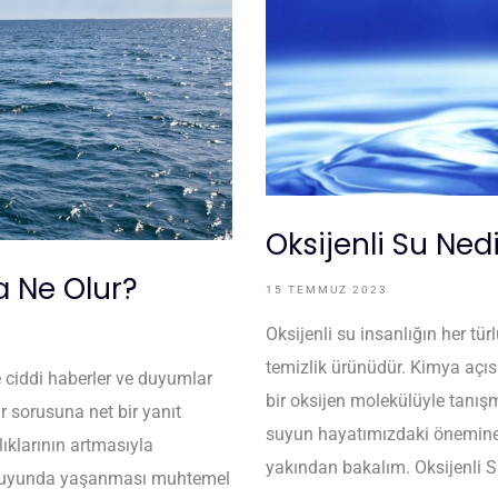
Oksijenli Su Nedi
a Ne Olur?
15 TEMMUZ 2023
Oksijenli su insanlığın her tür
temizlik ürünüdür. Kimya açı
 ciddi haberler ve duyumlar
bir oksijen molekülüyle tanışmı
ur sorusuna net bir yanıt
suyun hayatımızdaki önemine
ıklarının artmasıyla
yakından bakalım. Oksijenli S
me suyunda yaşanması muhtemel