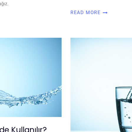
ağız.
READ MORE
e Kullanılır?