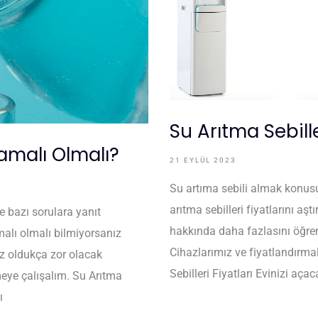
Su Arıtma Sebille
amalı Olmalı?
21 EYLÜL 2023
Su artıma sebili almak konusu
arıtma sebilleri fiyatlarını a
e bazı sorulara yanıt
hakkında daha fazlasını öğren
malı olmalı bilmiyorsanız
Cihazlarımız ve fiyatlandırmal
ız oldukça zor olacak
Sebilleri Fiyatları Evinizi aça
meye çalışalım. Su Arıtma
ı