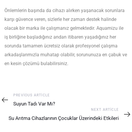
Önlemlerin başında da cihazı alırken yaşanacak sorunlara
karşı güvence veren, sizlerle her zaman destek halinde
olacak bir marka ile çalışmanız gelmektedir. Aquamizu ile
iş birliğine başladığınız andan itibaren yaşadığınız her
sorunda tamamen ücretsiz olarak profesyonel çalışma
arkadaşlarımızla muhatap olabilir, sorununuza en çabuk ve
en kesin çözümü bulabilirsiniz.
Previous
PREVIOUS ARTICLE
Article
Suyun Tadı Var Mı?
Next
NEXT ARTICLE
Article
Su Arıtma Cihazlarının Çocuklar Üzerindeki Etkileri