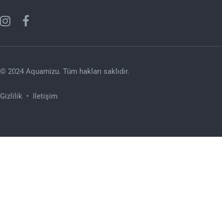
© 2024 Aquamizu. Tüm hakları saklıdır.
Gizlilik
•
Iletişim
Close
this
modu