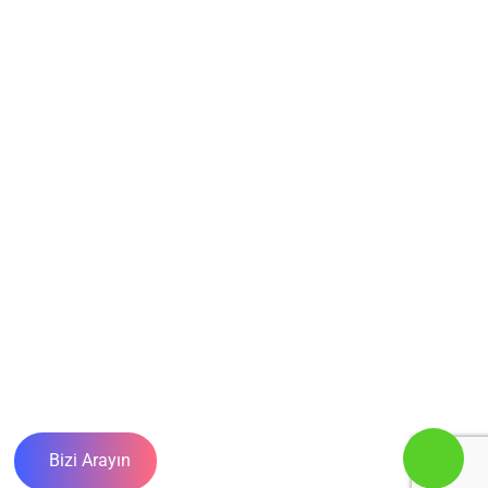
TEŞEKKÜRLERİMİZLE
Türkiye Büyük Millet Meclisine, Milli Piyango
İdaresi Genel Müdürlüğüne, Orta Doğu Teknik
Üniversitesine ve Ankara Üniversitesine
Aquamizu'yu tercih ettikleri için teşekkür ederiz.
Bizi Arayın